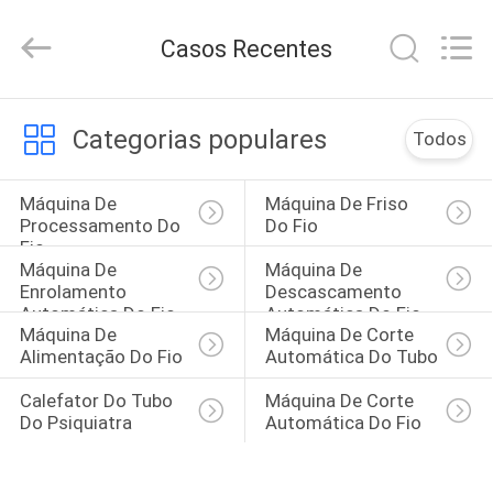
2026
Shenzhen
Elite
Casos Recentes
Automation
Industrial
Ltd..
All
Rights
CASA
Reserved.
Categorias populares
Todos
PRODUTOS
Máquina De 
Máquina De Friso 
Processamento Do 
Do Fio
Fio
SOBRE
Máquina De 
Máquina De 
NÓS
Enrolamento 
Descascamento 
Automática Do Fio
Automática Do Fio
Máquina De 
Máquina De Corte 
Alimentação Do Fio
Automática Do Tubo
EXCURSÃO
DA
Calefator Do Tubo 
Máquina De Corte 
Do Psiquiatra
Automática Do Fio
FÁBRICA